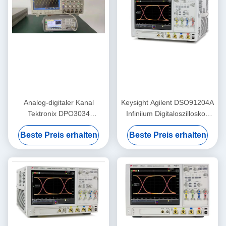
Analog-digitaler Kanal
Keysight Agilent DSO91204A
Tektronix DPO3034
Infiniium Digitaloszilloskop
Oszilloskop-300MHz
mit 12 GHz Bandbreite, 40
Beste Preis erhalten
Beste Preis erhalten
2.5GS/S 4
GSa/s Abtastrate und 1 Gpts
Speicher-Upgrade