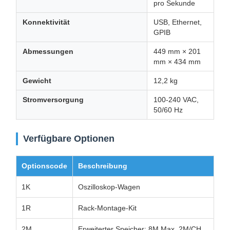
pro Sekunde
Konnektivität
USB, Ethernet,
GPIB
Abmessungen
449 mm × 201
mm × 434 mm
Gewicht
12,2 kg
Stromversorgung
100-240 VAC,
50/60 Hz
Verfügbare Optionen
Optionscode
Beschreibung
1K
Oszilloskop-Wagen
1R
Rack-Montage-Kit
2M
Erweiterter Speicher: 8M Max, 2M/CH