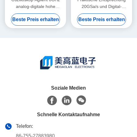
analog-digitale hohe
20GSa/s und Digital-
Auflösung Keysight
Oszilloskop Keysight Agilent
Beste Preis erhalten
Beste Preis erhalten
MSOS804A
DSOS054A
Soziale Medien
Schnelle Kontaktaufnahme
Telefon:
86-755-27883980