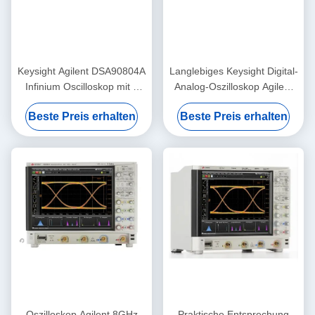
Keysight Agilent DSA90804A
Langlebiges Keysight Digital-
Infinium Oscilloskop mit 8
Analog-Oszilloskop Agilent
GHz Bandbreite 50 Mpts
DSO90404A 4 GHz
Beste Preis erhalten
Beste Preis erhalten
Speicher und
Oszilloskop
Seriendatenanalyse
Oszilloskop Agilent 8GHz
Praktische Entsprechung