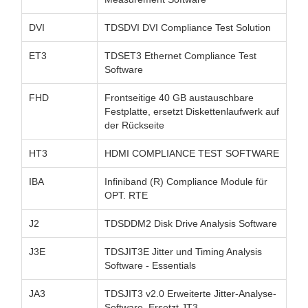
DVI
TDSDVI DVI Compliance Test Solution
ET3
TDSET3 Ethernet Compliance Test
Software
FHD
Frontseitige 40 GB austauschbare
Festplatte, ersetzt Diskettenlaufwerk auf
der Rückseite
HT3
HDMI COMPLIANCE TEST SOFTWARE
IBA
Infiniband (R) Compliance Module für
OPT. RTE
J2
TDSDDM2 Disk Drive Analysis Software
J3E
TDSJIT3E Jitter und Timing Analysis
Software - Essentials
JA3
TDSJIT3 v2.0 Erweiterte Jitter-Analyse-
Software. Ersetzt JT3.