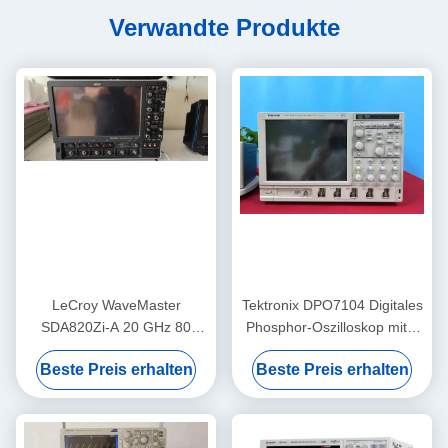
Verwandte Produkte
LeCroy WaveMaster
Tektronix DPO7104 Digitales
SDA820Zi-A 20 GHz 80
Phosphor-Oszilloskop mit 1
GS/s 4-Kanal Digital-
GHz Bandbreite, 4 Kanälen
Beste Preis erhalten
Beste Preis erhalten
Oszilloskop mit erweiterten
und 10 GS/s Probenrate
Analysetools