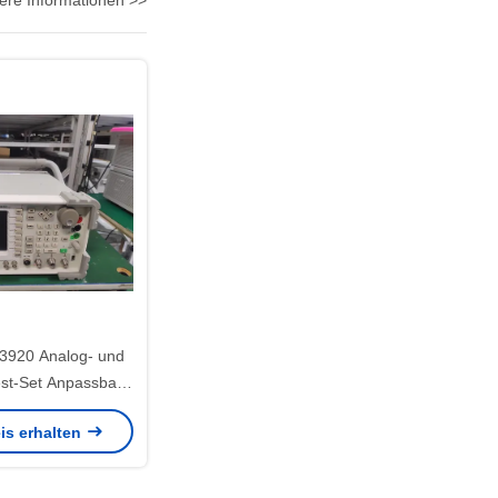
ere Informationen >>
 3920 Analog- und
Test-Set Anpassbare
orm OEM ODM
is erhalten