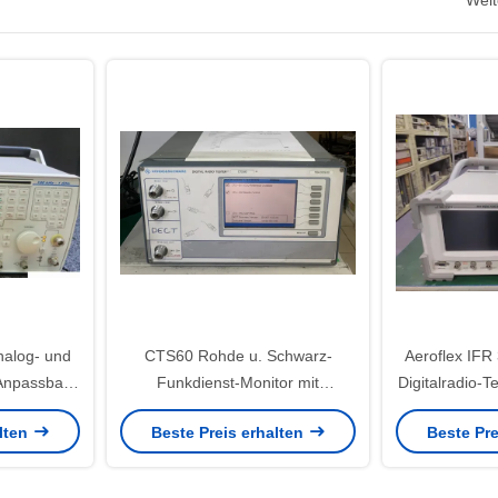
Weit
nalog- und
CTS60 Rohde u. Schwarz-
Aeroflex IFR
 Anpassbare
Funkdienst-Monitor mit
Digitalradio-
M ODM
IEC/IEEE-Bus Schnittstelle
Plattf
alten
Beste Preis erhalten
Beste Pre