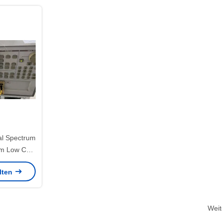
l Spectrum
nm Low Cost
yzer
alten
Weit