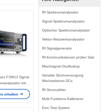
Rf-Spektrumanalysator
Signal-Spektrumanalysator
Optischer Spektrumanalysator
Vektor-Netzwerkanalysator
Rf-Signalgenerator
Rf-Kommunikationen prüfen Satz
Mischsignal-Oszilloskop
Variable Stromversorgung
arz FSW13 Signal-
Wechselstrom-DCs
umanalysator mit
eich von 2 Hz bis
Rf-Stromzähler
is erhalten
nalysebandbreite
Multi Funktions-Kalibrierer
MHz und hohem
chen Bereich
Emc-Test-System