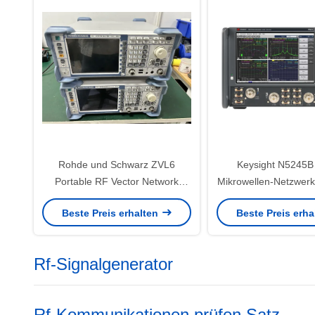
Rohde und Schwarz ZVL6
Keysight N5245B
Portable RF Vector Network
Mikrowellen-Netzwerk
Analyzer 9 kHz bis 6 GHz
mit 50 GHz Freque
Beste Preis erhalten
Beste Preis erh
Gebraucht-VNA
Dynamischer Bereich 
Rf-Signalgenerator
Rf-Kommunikationen prüfen Satz