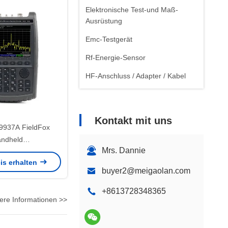
Elektronische Test-und Maß-
Ausrüstung
Emc-Testgerät
Rf-Energie-Sensor
HF-Anschluss / Adapter / Kabel
Kontakt mit uns
9937A FieldFox
ndheld
Mrs. Dannie
pektrumanalysator
is erhalten
Maximalfrequenz,
buyer2@meigaolan.com
0 kg und 10 MHz
ser Bandbreite
+8613728348365
ere Informationen >>