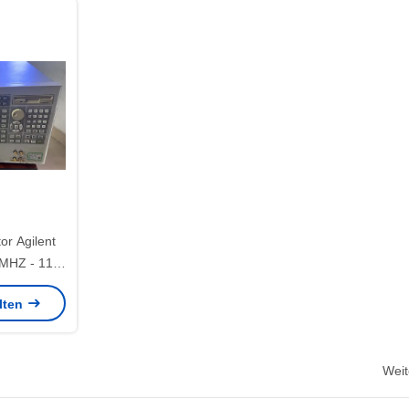
or Agilent
 MHZ - 110
Geräusch-
alten
Weit