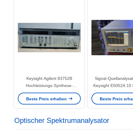
Keysight Agilent 83752B
Signal-Quellanalysat
Hochleistungs-Synthese-
Keysight E5052A 10
Sweeper-Signalgenerator 10
Gigahertz-Phasen-
Beste Preis erhalten
Beste Preis erh
MHz bis 20 GHz
Maß
Optischer Spektrumanalysator