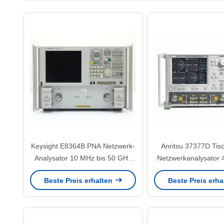
Keysight E8364B PNA Netzwerk-
Anritsu 37377D Tisc
Analysator 10 MHz bis 50 GHz
Netzwerkanalysator 
mit 104 dB Dynamischer
50 GHz Gebrauc
Beste Preis erhalten
Beste Preis erh
Reichweite (vorgefertigt)