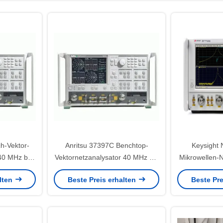
h-Vektor-
Anritsu 37397C Benchtop-
Keysight
40 MHz bis
Vektornetzanalysator 40 MHz bis
Mikrowellen-
hte VNA
65 GHz Gebraucht-VNA
mit einem Fr
alten
Beste Preis erhalten
Beste Pre
300 kHz bis 
Dynamikber