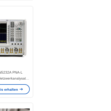
 N5232A PNA-L
Netzwerkanalysator
equenzbereich von
is erhalten
20 GHz und einem
eich von 133 dB