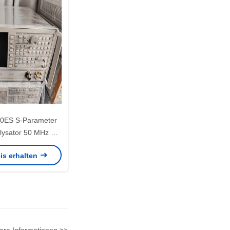
20ES S-Parameter
lysator 50 MHz bis
ontage Gebraucht
is erhalten
VNA