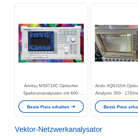
Anritsu MS9710C Optischer
Ando AQ6315A Optica
Spektrumanalysator mit 600-
Analyzer 350 - 1750
1750 nm Bereich, 50 pm RBW
Spectrum Anal
Beste Preis erhalten
Beste Preis erh
und L-Band-Erweiterung
Vektor-Netzwerkanalysator