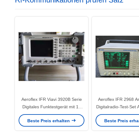
Aeroflex IFR Viavi 3920B Serie
Aeroflex IFR 2968 A
Digitales Funktestgerät mit 10
Digitalradio-Test-Set
MHz bis 2,7 GHz Bereich,
Plattform OE
Beste Preis erhalten
Beste Preis erh
geringem Phasenrauschen und
Pass/Fail-Farbkodierung