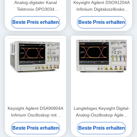
Analog-digitaler Kanal
Keysight Agilent DSO91204A
Tektronix DPO3034
Infiniium Digitaloszilloskop
Oszilloskop-300MHz
mit 12 GHz Bandbreite, 40
Beste Preis erhalten
Beste Preis erhalten
2.5GS/S 4
GSa/s Abtastrate und 1 Gpts
Speicher-Upgrade
Keysight Agilent DSA90804A
Langlebiges Keysight Digital-
Infinium Oscilloskop mit 8
Analog-Oszilloskop Agilent
GHz Bandbreite 50 Mpts
DSO90404A 4 GHz
Beste Preis erhalten
Beste Preis erhalten
Speicher und
Oszilloskop
Seriendatenanalyse