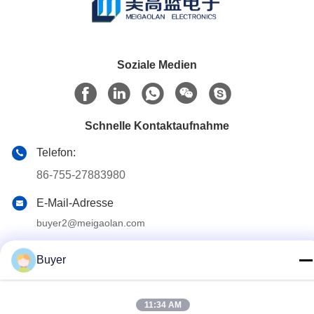
Soziale Medien
Schnelle Kontaktaufnahme
Telefon:
86-755-27883980
E-Mail-Adresse
buyer2@meigaolan.com
Anschrift
Buyer
RA1-B2, F32 von Dongjianghaoyuan, Baomin Rd, Bao'an-
Bezirk, Shenzhen, China
11:34 AM