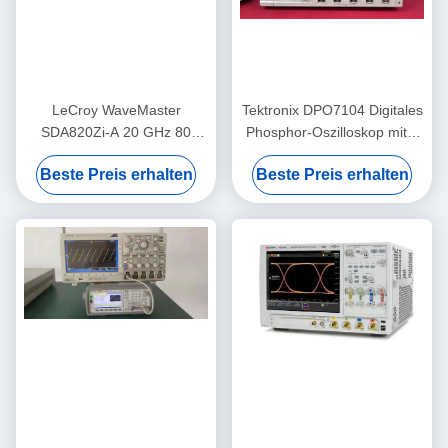
LeCroy WaveMaster
Tektronix DPO7104 Digitales
SDA820Zi-A 20 GHz 80
Phosphor-Oszilloskop mit 1
GS/s 4-Kanal Digital-
GHz Bandbreite, 4 Kanälen
Beste Preis erhalten
Beste Preis erhalten
Oszilloskop mit erweiterten
und 10 GS/s Probenrate
Analysetools