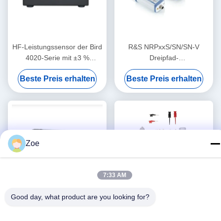
HF-Leistungssensor der Bird
R&S NRPxxS/SN/SN-V
4020-Serie mit ±3 %
Dreipfad-
Genauigkeit und NIST-
Diodenleistungssensor mit
Beste Preis erhalten
Beste Preis erhalten
rückführbarer Kalibrierung
USB- und LAN-Steuerung für
für 100-kHz- bis 3-GHz-
50 MHz bis 50 GHz
Anwendungen
Zoe
7:33 AM
Good day, what product are you looking for?
Keysight 8487D
Keysight Agilent N2819A