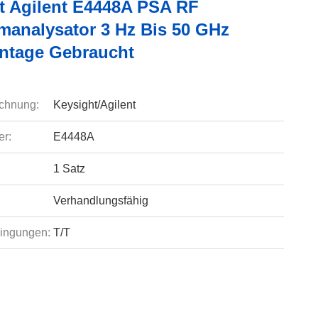
t Agilent E4448A PSA RF
manalysator 3 Hz Bis 50 GHz
ntage Gebraucht
chnung:
Keysight/Agilent
r:
E4448A
1 Satz
Verhandlungsfähig
ingungen:
T/T