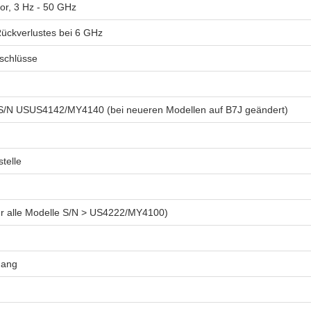
r, 3 Hz - 50 GHz
ückverlustes bei 6 GHz
schlüsse
r S/N USUS4142/MY4140 (bei neueren Modellen auf B7J geändert)
telle
ür alle Modelle S/N > US4222/MY4100)
gang