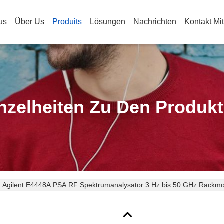
us
Über Us
Produits
Lösungen
Nachrichten
Kontakt Mi
nzelheiten Zu Den Produk
t Agilent E4448A PSA RF Spektrumanalysator 3 Hz bis 50 GHz Rackm