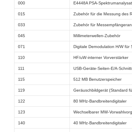
000
E4448A PSA-Spektrumanalysato
015
Zubehör für die Messung des R
033
Zubehör für Messempfängeran
045
Millimeterwellen-Zubehör
071
Digitale Demodulation H/W fü
110
HF/uW-interner Vorverstärker
111
USB-Geräte-Seiten-E/A-Schnitts
115
512 MB Benutzerspeicher
119
Geräuschbildgerät (Standard f
122
80 MHz-Bandbreitendigitaler
123
Wechselbarer MW-Vorwahlvor
140
40 MHz-Bandbreitendigitaler