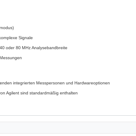
dmodus)
 komplexe Signale
r 40 oder 80 MHz Analysebandbreite
A-Messungen
ienenden integrierten Messpersonen und Hardwareoptionen
on Agilent sind standardmäßig enthalten