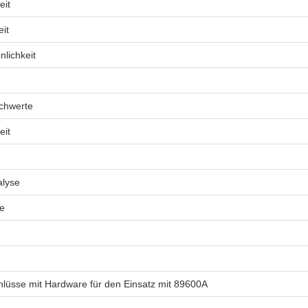
eit
it
lichkeit
chwerte
eit
alyse
re
lüsse mit Hardware für den Einsatz mit 89600A