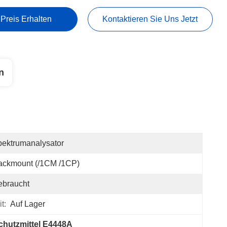
 Preis Erhalten
Kontaktieren Sie Uns Jetzt
n
ektrumanalysator
ackmount (/1CM /1CP)
ebraucht
t:
Auf Lager
chutzmittel E4448A