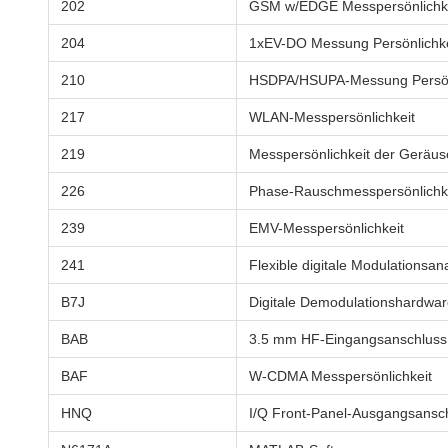
202
GSM w/EDGE Messpersönlichk
204
1xEV-DO Messung Persönlichke
210
HSDPA/HSUPA-Messung Persön
217
WLAN-Messpersönlichkeit
219
Messpersönlichkeit der Geräus
226
Phase-Rauschmesspersönlichk
239
EMV-Messpersönlichkeit
241
Flexible digitale Modulationsan
B7J
Digitale Demodulationshardwa
BAB
3.5 mm HF-Eingangsanschluss
BAF
W-CDMA Messpersönlichkeit
HNQ
I/Q Front-Panel-Ausgangsansch