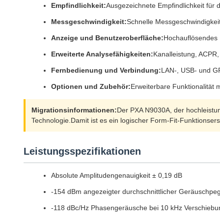
Empfindlichkeit:
Ausgezeichnete Empfindlichkeit für
Messgeschwindigkeit:
Schnelle Messgeschwindigkeit
Anzeige und Benutzeroberfläche:
Hochauflösendes D
Erweiterte Analysefähigkeiten:
Kanalleistung, ACP
Fernbedienung und Verbindung:
LAN-, USB- und GPI
Optionen und Zubehör:
Erweiterbare Funktionalität
Migrationsinformationen:
Der PXA N9030A, der hochleistun
Technologie.Damit ist es ein logischer Form-Fit-Funktionser
Leistungsspezifikationen
Absolute Amplitudengenauigkeit ± 0,19 dB
-154 dBm angezeigter durchschnittlicher Geräuschpe
-118 dBc/Hz Phasengeräusche bei 10 kHz Verschiebu