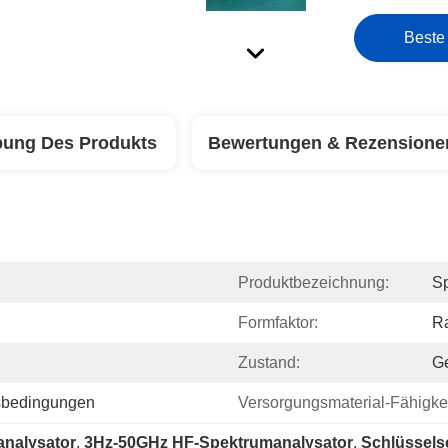
Beste
bung Des Produkts
Bewertungen & Rezensione
Produktbezeichnung:
Sp
Formfaktor:
R
Zustand:
G
tsbedingungen
Versorgungsmaterial-Fähigkei
analysator
, 
3Hz-50GHz HF-Spektrumanalysator
, 
Schlüssels