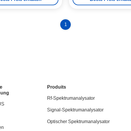
1
e
Produits
dung
Rf-Spektrumanalysator
US
Signal-Spektrumanalysator
Optischer Spektrumanalysator
en