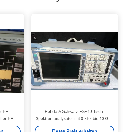
3 HF-
Rohde & Schwarz FSP40 Tisch-
cher HF-
Spektrumanalysator mit 9 kHz bis 40 GHz
Bereich und -155 dBm Rauschpegel
en
Beste Preis erhalten