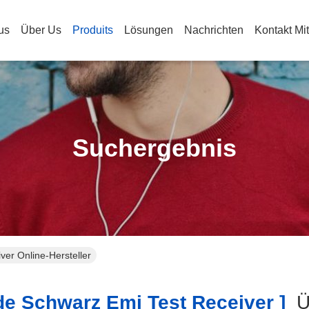
us
Über Us
Produits
Lösungen
Nachrichten
Kontakt Mi
Suchergebnis
iver Online-Hersteller
e Schwarz Emi Test Receiver ]
Üb