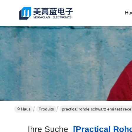
Ha
Haus
Produits
practical rohde schwarz emi test rece
Ihre Suche
[practical Rohd