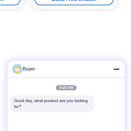
Buyer
Schnelle Kontaktaufnahme
8:28 AM
Telefon:
Good day, what product are you looking 
for?
86-755-27883980
E-Mail-Adresse
buyer2@meigaolan.com